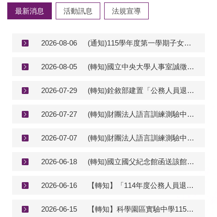
最新消息
活動訊息
法規宣導
2026-08-06
(通知)115學年度第一學期子女教育補助費，請於115年10月2日(五)前至校務資訊系統線上申請。
2026-08-05
(轉知)國立中央大學人事室誠徵「專任人員-行政助理」1名
2026-07-29
(轉知)銓敘部建置「公務人員退休所得重審後實發金額試算器」，請公立學校退休教職員善加利用
2026-07-27
(轉知)財團法人語言訓練測驗中心提供公務人員限定「全民英檢」報名優惠及公務職場英語培訓方案
2026-07-07
(轉知)財團法人語言訓練測驗中心提供公務人員專屬報名優惠代碼
2026-06-18
(轉知)國立國父紀念館函送該館製作之性別平等教育影片「國父紀念館建館50週年館史展性平系列影片」
2026-06-16
【轉知】「114年度公務人員退休撫卹基金決算」
2026-06-15
【轉知】科學園區實驗中學115學年度國中部未開缺，國小部轉學生（一般生）招生缺額公告，請依規定時程辦理。