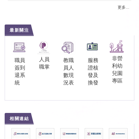
更多...
最新關注
非營
人員
職員
教職
服務
利幼
職掌
簽到
員人
證核
兒園
退系
數現
發及
專區
統
況表
換發
相關連結