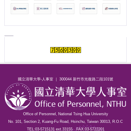
國立清華大學-人事室 ｜ 300044 新竹市光復路二段101號
Office of Personnel, National Tsing Hua University
No. 101, Section 2, Kuang-Fu Road, Hsinchu, Taiwan 30013, R.O.C
TEL:03-5715131 ext.33155 FAX:03-5722201