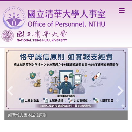
跳
到
主
要
內
容
區
經費報支應本誠信原則