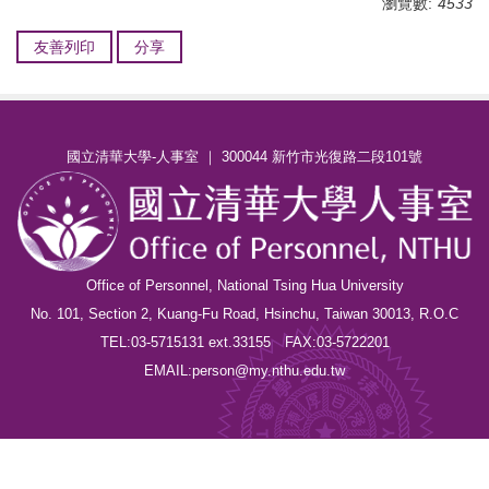
瀏覽數:
4533
友善列印
分享
國立清華大學-人事室 ｜ 300044 新竹市光復路二段101號
Office of Personnel, National Tsing Hua University
No. 101, Section 2, Kuang-Fu Road, Hsinchu, Taiwan 30013, R.O.C
TEL:03-5715131 ext.33155 FAX:03-5722201
EMAIL:person@my.nthu.edu.tw