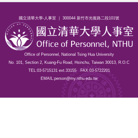
國立清華大學-人事室 ｜ 300044 新竹市光復路二段101號
Office of Personnel, National Tsing Hua University
No. 101, Section 2, Kuang-Fu Road, Hsinchu, Taiwan 30013, R.O.C
TEL:03-5715131 ext.33155 FAX:03-5722201
EMAIL:person@my.nthu.edu.tw