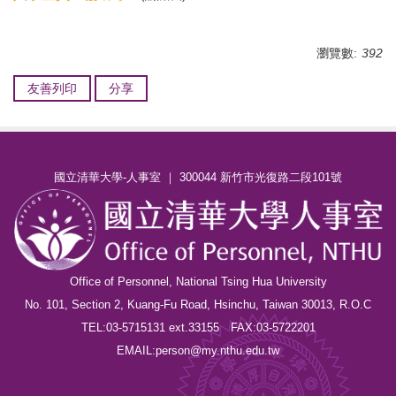
瀏覽數:
392
友善列印
分享
國立清華大學-人事室 ｜ 300044 新竹市光復路二段101號
Office of Personnel, National Tsing Hua University
No. 101, Section 2, Kuang-Fu Road, Hsinchu, Taiwan 30013, R.O.C
TEL:03-5715131 ext.33155 FAX:03-5722201
EMAIL:person@my.nthu.edu.tw