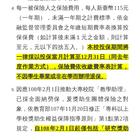
每一被保險人之保險費用，每人新臺幣
115
元
（一年期），未滿一年期之計費標準，依金
融監督管理委員會之年繳短期費率表換算投
保保費（如計算後未滿１元之金額，則計算
至元，元以下四捨五入。）
本校投保期間將
一律採以投保當月計算至
12
月
31
日（同去年
度作業方式），保險費依收繳費率表計算，
不因學生畢業或非在學而辦理退保。
因應108年2月1日推動大專校院「教學助理」
已採全面納勞保，爰獎助生團體保險之對
象，依教育部107年11月20日修正「專科以上
學校獎助生權益保障指導原則」第1點第2項
規定，
自108年2月1日起僅包括「研究獎助