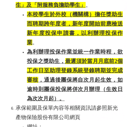
生」及「附服務負擔助學生」
。
本校學生於外校（機關構）擔任獎助生
而聘期跨年度者，新年度開始前應檢送
新年度投保申請書，以利辦理投保作
業
。
為利辦理投保作業並統一作業時程，欲
投保之獎助生，
最遲須於當月月底前2個
工作日至助理登錄系統登錄聘期並完成
審核
，通過後團保將自次月起生效，如
逾時則團保投保將併次月辦理（生效日
為次次月起）。
承保範圍及保單內容等相關資訊請參照新光
產物保險股份有限公司網頁
網址：