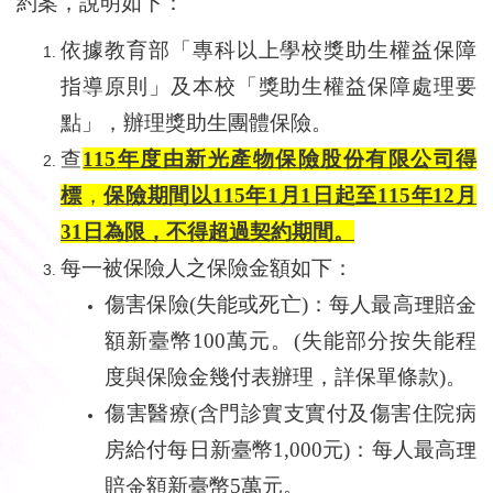
約案，說明如下：
依據教育部「專科以上學校獎助生權益保障
指導原則」及本校「獎助生權益保障處理要
點」，辦理獎助生團體保險。
查
115
年度由新光產物保險股份有限公司得
標
，
保險期間以115年1月1日起至115年12月
31日為限，不得超過契約期間。
每一被保險人之保險金額如下：
傷害保險
(
失能或死亡
)
：每人最高理賠金
額新臺幣
100
萬元。
(
失能部分按失能程
度與保險金幾付表辦理，詳保單條款
)。
傷害醫療
(
含門診實支實付及傷害住院病
房給付每日新臺幣
1,000
元
)
：每人最高理
賠金額新臺幣
5
萬元。