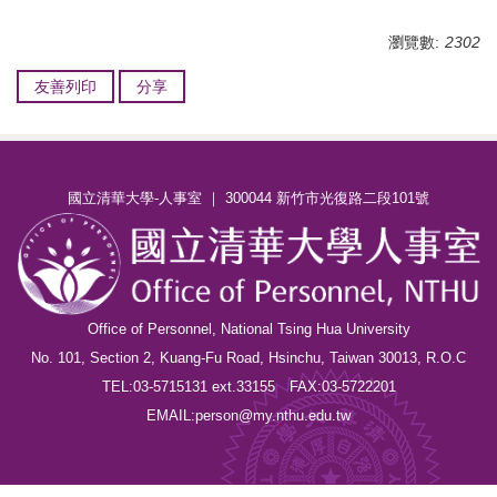
瀏覽數:
2302
友善列印
分享
國立清華大學-人事室 ｜ 300044 新竹市光復路二段101號
Office of Personnel, National Tsing Hua University
No. 101, Section 2, Kuang-Fu Road, Hsinchu, Taiwan 30013, R.O.C
TEL:03-5715131 ext.33155 FAX:03-5722201
EMAIL:person@my.nthu.edu.tw