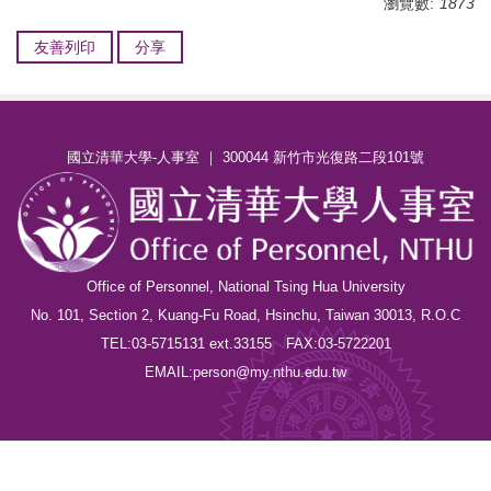
瀏覽數:
1873
友善列印
分享
國立清華大學-人事室 ｜ 300044 新竹市光復路二段101號
Office of Personnel, National Tsing Hua University
No. 101, Section 2, Kuang-Fu Road, Hsinchu, Taiwan 30013, R.O.C
TEL:03-5715131 ext.33155 FAX:03-5722201
EMAIL:person@my.nthu.edu.tw