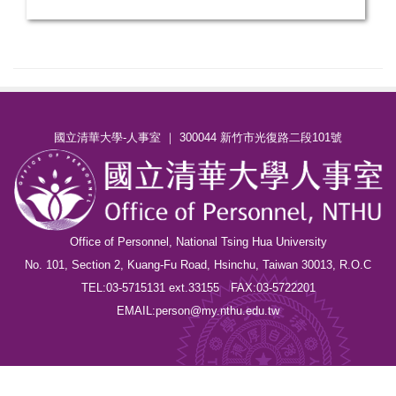
國立清華大學-人事室 ｜ 300044 新竹市光復路二段101號
Office of Personnel, National Tsing Hua University
No. 101, Section 2, Kuang-Fu Road, Hsinchu, Taiwan 30013, R.O.C
TEL:03-5715131 ext.33155 FAX:03-5722201
EMAIL:person@my.nthu.edu.tw