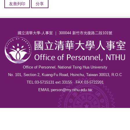
友善列印
分享
國立清華大學-人事室 ｜ 300044 新竹市光復路二段101號
Office of Personnel, National Tsing Hua University
No. 101, Section 2, Kuang-Fu Road, Hsinchu, Taiwan 30013, R.O.C
TEL:03-5715131 ext.33155 FAX:03-5722201
EMAIL:person@my.nthu.edu.tw