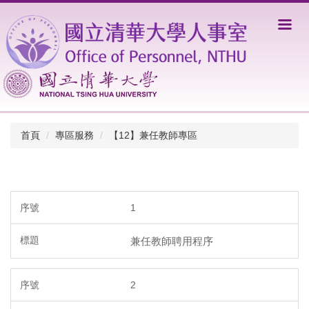
跳
到
主
要
內
容
區
首頁
專區服務
【12】兼任教師專區
1
兼任教師聘用程序
2